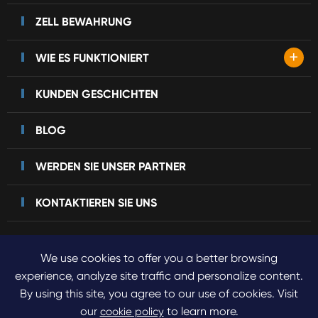
ZELL BEWAHRUNG
+
WIE ES FUNKTIONIERT
KUNDEN GESCHICHTEN
BLOG
WERDEN SIE UNSER PARTNER
KONTAKTIEREN SIE UNS
We use cookies to offer you a better browsing
Urheberrecht©
2023 Sinogene Pet Cloning.
Alle Rechte
experience, analyze site traffic and personalize content.
By using this site, you agree to our use of cookies. Visit
vorbehalten.
our
to learn more.
cookie policy
Sitemap
Datenschutz richtlinie