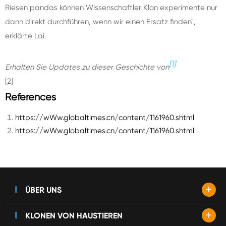
Riesen pandas können Wissenschaftler Klon experimente nur
dann direkt durchführen, wenn wir einen Ersatz finden",
erklärte Lai.
[1]
Erhalten Sie Updates zu dieser Geschichte von
[2]
References
https://wWw.globaltimes.cn/content/1161960.shtml
https://wWw.globaltimes.cn/content/1161960.shtml
+
ÜBER UNS
+
KLONEN VON HAUSTIEREN