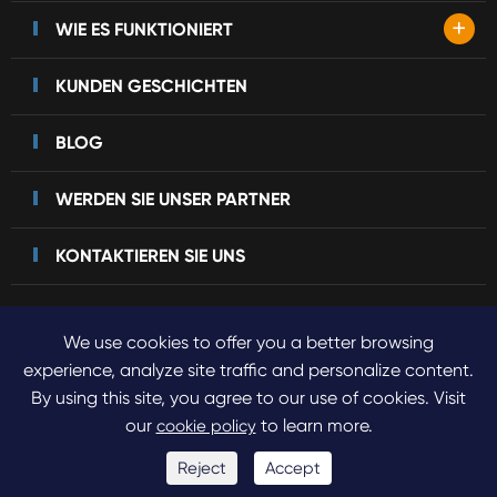
+
WIE ES FUNKTIONIERT
KUNDEN GESCHICHTEN
BLOG
WERDEN SIE UNSER PARTNER
KONTAKTIEREN SIE UNS
We use cookies to offer you a better browsing
Urheberrecht©
2023 Sinogene Pet Cloning.
Alle Rechte
experience, analyze site traffic and personalize content.
By using this site, you agree to our use of cookies. Visit
vorbehalten.
our
to learn more.
cookie policy
Sitemap
Datenschutz richtlinie
Reject
Accept