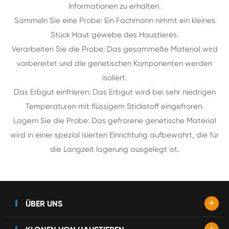
Informationen zu erhalten.
Sammeln Sie eine Probe: Ein Fachmann nimmt ein kleines
Stück Haut gewebe des Haustieres.
Verarbeiten Sie die Probe: Das gesammelte Material wird
vorbereitet und die genetischen Komponenten werden
isoliert.
Das Erbgut einfrieren: Das Erbgut wird bei sehr niedrigen
Temperaturen mit flüssigem Stickstoff eingefroren.
Lagern Sie die Probe: Das gefrorene genetische Material
wird in einer spezial isierten Einrichtung aufbewahrt, die für
die Langzeit lagerung ausgelegt ist.
+
ÜBER UNS