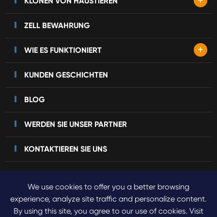
+
KLONEN VON HAUSTIEREN
ZELL BEWAHRUNG
+
WIE ES FUNKTIONIERT
KUNDEN GESCHICHTEN
BLOG
WERDEN SIE UNSER PARTNER
KONTAKTIEREN SIE UNS
We use cookies to offer you a better browsing
Urheberrecht©
2023 Sinogene Pet Cloning.
Alle Rechte
experience, analyze site traffic and personalize content.
By using this site, you agree to our use of cookies. Visit
vorbehalten.